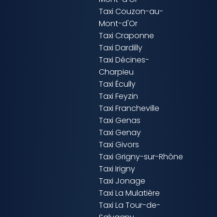
Taxi Couzon-au-
Mont-d'Or
Taxi Craponne
Taxi Dardilly
Taxi Décines-
Charpieu
Taxi Écully
Taxi Feyzin
Taxi Francheville
Taxi Genas
Taxi Genay
Taxi Givors
Taxi Grigny-sur-Rhône
Taxi Irigny
Taxi Jonage
Taxi La Mulatière
Taxi La Tour-de-