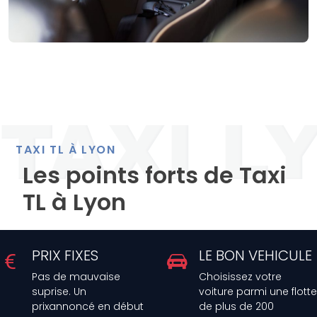
TAXI TL À LYON
Les points forts de Taxi
TL à Lyon
PRIX FIXES
LE BON VEHICULE
Pas de mauvaise
Choisissez votre
suprise. Un
voiture parmi une flotte
prixannoncé en début
de plus de 200