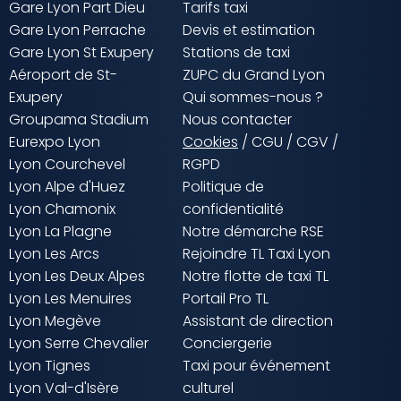
Gare Lyon Part Dieu
Tarifs taxi
Gare Lyon Perrache
Devis et estimation
Gare Lyon St Exupery
Stations de taxi
Aéroport de St-
ZUPC du Grand Lyon
Exupery
Qui sommes-nous ?
Groupama Stadium
Nous contacter
Eurexpo Lyon
Cookies
/
CGU
/
CGV
/
Lyon Courchevel
RGPD
Lyon Alpe d'Huez
Politique de
Lyon Chamonix
confidentialité
Lyon La Plagne
Notre démarche RSE
Lyon Les Arcs
Rejoindre TL Taxi Lyon
Lyon Les Deux Alpes
Notre flotte de taxi TL
Lyon Les Menuires
Portail Pro TL
Lyon Megève
Assistant de direction
Lyon Serre Chevalier
Conciergerie
Lyon Tignes
Taxi pour événement
Lyon Val-d'Isère
culturel