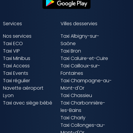
Services
Villes desservies
Nos services
Taxi Albigny-sur-
Taxi ECO
Saône
Taxi VIP
Taxi Bron
Taxi Minibus
Taxi Caluire-et-Cuire
Taxi Access
Taxi Cailloux-sur-
Taxi Events
Fontaines
Taxi régulier
Taxi Champagne-au-
Navette aéroport
Mont-d'Or
Lyon
Taxi Chassieu
Taxi avec siège bébé
Taxi Charbonnière-
les-Bains
Taxi Charly
Taxi Collonges-au-
Mont-d'Or