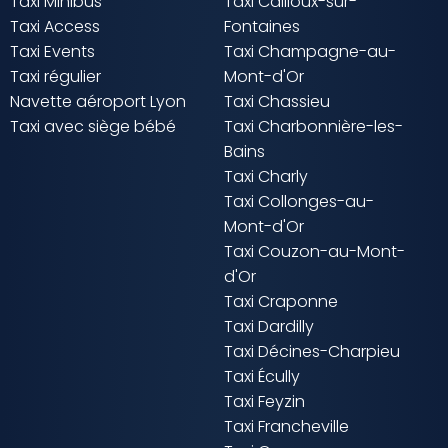
Taxi Minibus
Taxi Cailloux-sur-
Taxi Access
Fontaines
Taxi Events
Taxi Champagne-au-
Taxi régulier
Mont-d'Or
Navette aéroport Lyon
Taxi Chassieu
Taxi avec siège bébé
Taxi Charbonnière-les-
Bains
Taxi Charly
Taxi Collonges-au-
Mont-d'Or
Taxi Couzon-au-Mont-
d'Or
Taxi Craponne
Taxi Dardilly
Taxi Décines-Charpieu
Taxi Écully
Taxi Feyzin
Taxi Francheville