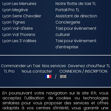
Lyon Les Menuires
Notre flotte de taxi TL
Lyon Megève
Portail Pro TL
Lyon Serre Chevalier
Assistant de direction
Lyon Tignes
Conciergerie
Lyon Val-d'Isère
Taxi pour événement
Lyon Val Thorens
culturel
Lyon Les 3 Vallées
Taxi pour événement
d'entreprise
Commander un Taxi
Nos services
Devenez chauffeur TL
TL Pro
Nous contacter
CONNEXION / INSCRIPTION
/
En poursuivant votre navigation sur le site tl.fr, vous
acceptez l'utilisation de cookies ou technologies
Paiement par
similaires pour vous proposer des services et offres
adaptés à vos centres d'intérêt, vous garantir une
Suivez nous sur