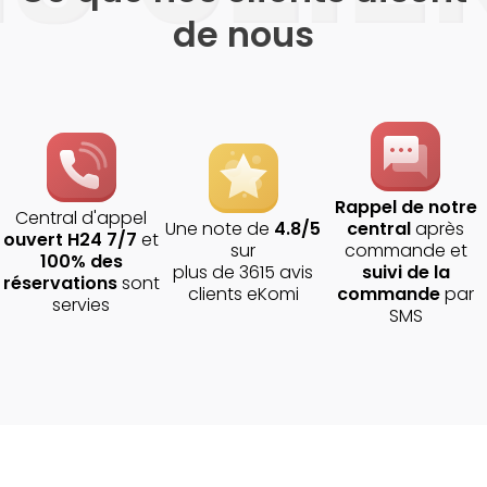
de nous
Rappel de notre
Central d'appel
Une note de
4.8/5
central
après
ouvert H24 7/7
et
sur
commande et
100% des
plus de 3615 avis
suivi de la
réservations
sont
clients eKomi
commande
par
servies
SMS