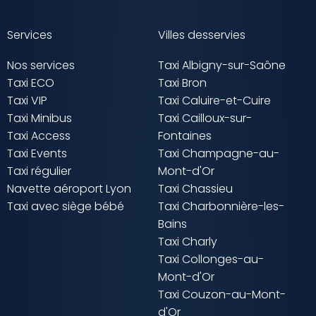
Services
Villes desservies
Nos services
Taxi Albigny-sur-Saône
Taxi ECO
Taxi Bron
Taxi VIP
Taxi Caluire-et-Cuire
Taxi Minibus
Taxi Cailloux-sur-
Taxi Access
Fontaines
Taxi Events
Taxi Champagne-au-
Taxi régulier
Mont-d'Or
Navette aéroport Lyon
Taxi Chassieu
Taxi avec siège bébé
Taxi Charbonnière-les-
Bains
Taxi Charly
Taxi Collonges-au-
Mont-d'Or
Taxi Couzon-au-Mont-
d'Or