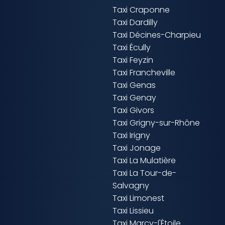
Taxi Craponne
Taxi Dardilly
Taxi Décines-Charpieu
Taxi Écully
Taxi Feyzin
Taxi Francheville
Taxi Genas
Taxi Genay
Taxi Givors
Taxi Grigny-sur-Rhône
Taxi Irigny
Taxi Jonage
Taxi La Mulatière
Taxi La Tour-de-
Salvagny
Taxi Limonest
Taxi Lissieu
Taxi Marcy-l'Étoile