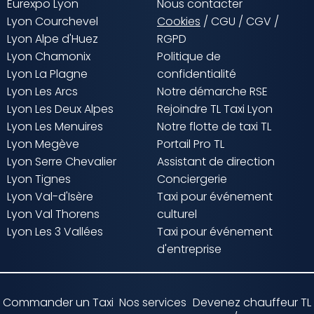
Eurexpo Lyon
Nous contacter
Lyon Courchevel
Cookies
/
CGU
/
CGV
/
Lyon Alpe d'Huez
RGPD
Lyon Chamonix
Politique de
Lyon La Plagne
confidentialité
Lyon Les Arcs
Notre démarche RSE
Lyon Les Deux Alpes
Rejoindre TL Taxi Lyon
Lyon Les Menuires
Notre flotte de taxi TL
Lyon Megève
Portail Pro TL
Lyon Serre Chevalier
Assistant de direction
Lyon Tignes
Conciergerie
Lyon Val-d'Isère
Taxi pour événement
Lyon Val Thorens
culturel
Lyon Les 3 Vallées
Taxi pour événement
d'entreprise
Commander un Taxi
Nos services
Devenez chauffeur TL