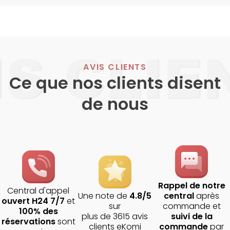
AVIS CLIENTS
Ce que nos clients disent
de nous
Rappel de notre
Central d'appel
Une note de
4.8/5
central
après
ouvert H24 7/7
et
sur
commande et
100% des
plus de 3615 avis
suivi de la
réservations
sont
clients eKomi
commande
par