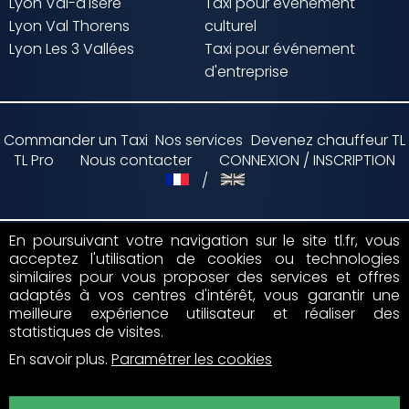
Lyon Val-d'Isère
Taxi pour événement
Lyon Val Thorens
culturel
Lyon Les 3 Vallées
Taxi pour événement
d'entreprise
Commander un Taxi
Nos services
Devenez chauffeur TL
TL Pro
Nous contacter
CONNEXION / INSCRIPTION
/
En poursuivant votre navigation sur le site tl.fr, vous
acceptez l'utilisation de cookies ou technologies
Paiement par
similaires pour vous proposer des services et offres
adaptés à vos centres d'intérêt, vous garantir une
Suivez nous sur
meilleure expérience utilisateur et réaliser des
statistiques de visites.
En savoir plus
.
Paramétrer les cookies