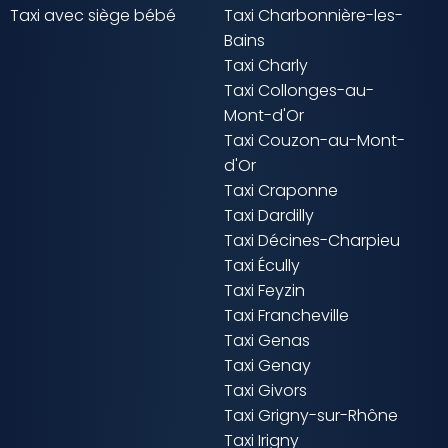
Taxi avec siège bébé
Taxi Charbonnière-les-
Bains
Taxi Charly
Taxi Collonges-au-
Mont-d'Or
Taxi Couzon-au-Mont-
d'Or
Taxi Craponne
Taxi Dardilly
Taxi Décines-Charpieu
Taxi Écully
Taxi Feyzin
Taxi Francheville
Taxi Genas
Taxi Genay
Taxi Givors
Taxi Grigny-sur-Rhône
Taxi Irigny