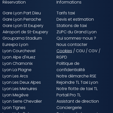
Réservation
Informations
Gare Lyon Part Dieu
Tarifs taxi
Gare Lyon Perrache
Devis et estimation
Gare Lyon St Exupery
Stations de taxi
Aéroport de St-Exupery
ZUPC du Grand Lyon
Groupama Stadium
Qui sommes-nous ?
Eurexpo Lyon
Nous contacter
Lyon Courchevel
Cookies
/
CGU
/
CGV
/
Lyon Alpe d'Huez
RGPD
Lyon Chamonix
Politique de
Lyon La Plagne
confidentialité
Lyon Les Arcs
Notre démarche RSE
Lyon Les Deux Alpes
Rejoindre TL Taxi Lyon
Lyon Les Menuires
Notre flotte de taxi TL
Lyon Megève
Portail Pro TL
Lyon Serre Chevalier
Assistant de direction
Lyon Tignes
Conciergerie