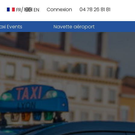
Connexion
04 78 26 81 81
FR/
EN
axi Events
Navette aéroport