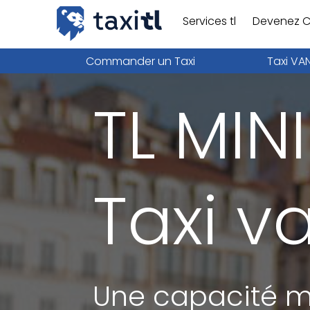
Services tl
Devenez C
Commander un Taxi
Taxi VA
TL MIN
Taxi v
Une capacité ma