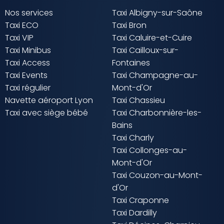
Nos services
Taxi Albigny-sur-Saône
Taxi ECO
Taxi Bron
Taxi VIP
Taxi Caluire-et-Cuire
Taxi Minibus
Taxi Cailloux-sur-
Taxi Access
Fontaines
Taxi Events
Taxi Champagne-au-
Taxi régulier
Mont-d'Or
Navette aéroport Lyon
Taxi Chassieu
Taxi avec siège bébé
Taxi Charbonnière-les-
Bains
Taxi Charly
Taxi Collonges-au-
Mont-d'Or
Taxi Couzon-au-Mont-
d'Or
Taxi Craponne
Taxi Dardilly