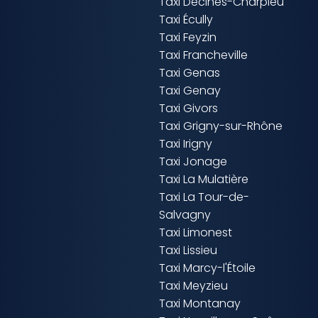
Taxi Décines-Charpieu
Taxi Écully
Taxi Feyzin
Taxi Francheville
Taxi Genas
Taxi Genay
Taxi Givors
Taxi Grigny-sur-Rhône
Taxi Irigny
Taxi Jonage
Taxi La Mulatière
Taxi La Tour-de-
Salvagny
Taxi Limonest
Taxi Lissieu
Taxi Marcy-l'Étoile
Taxi Meyzieu
Taxi Montanay