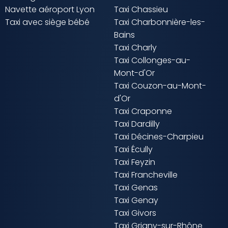
Navette aéroport Lyon
Taxi Chassieu
Taxi avec siège bébé
Taxi Charbonnière-les-
Bains
Taxi Charly
Taxi Collonges-au-
Mont-d'Or
Taxi Couzon-au-Mont-
d'Or
Taxi Craponne
Taxi Dardilly
Taxi Décines-Charpieu
Taxi Écully
Taxi Feyzin
Taxi Francheville
Taxi Genas
Taxi Genay
Taxi Givors
Taxi Grigny-sur-Rhône