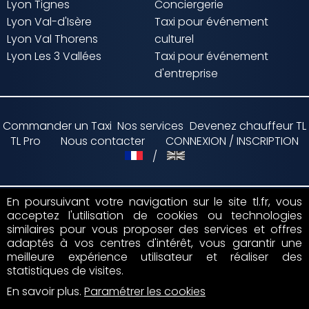
Lyon Tignes
Conciergerie
Lyon Val-d'Isère
Taxi pour événement
Lyon Val Thorens
culturel
Lyon Les 3 Vallées
Taxi pour événement
d'entreprise
Commander un Taxi
Nos services
Devenez chauffeur TL
TL Pro
Nous contacter
CONNEXION / INSCRIPTION
/
En poursuivant votre navigation sur le site tl.fr, vous
acceptez l'utilisation de cookies ou technologies
Paiement par
similaires pour vous proposer des services et offres
adaptés à vos centres d'intérêt, vous garantir une
Suivez nous sur
meilleure expérience utilisateur et réaliser des
statistiques de visites.
En savoir plus
.
Paramétrer les cookies