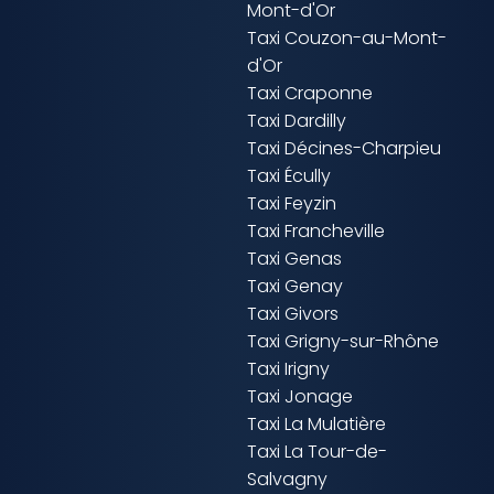
Mont-d'Or
Taxi Couzon-au-Mont-
d'Or
Taxi Craponne
Taxi Dardilly
Taxi Décines-Charpieu
Taxi Écully
Taxi Feyzin
Taxi Francheville
Taxi Genas
Taxi Genay
Taxi Givors
Taxi Grigny-sur-Rhône
Taxi Irigny
Taxi Jonage
Taxi La Mulatière
Taxi La Tour-de-
Salvagny