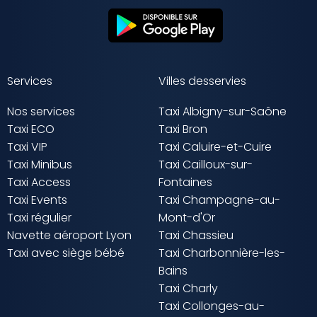
Services
Villes desservies
Nos services
Taxi Albigny-sur-Saône
Taxi ECO
Taxi Bron
Taxi VIP
Taxi Caluire-et-Cuire
Taxi Minibus
Taxi Cailloux-sur-
Taxi Access
Fontaines
Taxi Events
Taxi Champagne-au-
Taxi régulier
Mont-d'Or
Navette aéroport Lyon
Taxi Chassieu
Taxi avec siège bébé
Taxi Charbonnière-les-
Bains
Taxi Charly
Taxi Collonges-au-