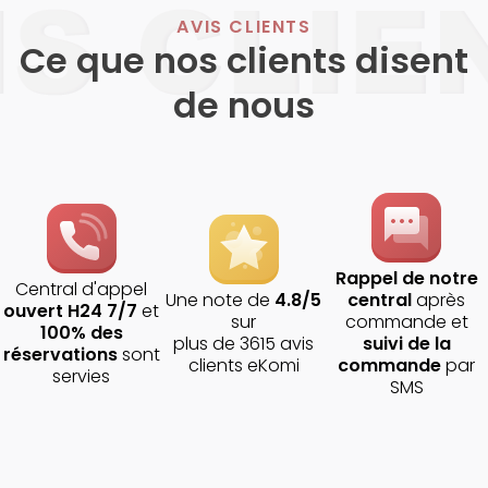
AVIS CLIENTS
Ce que nos clients disent
de nous
Rappel de notre
Central d'appel
Une note de
4.8/5
central
après
ouvert H24 7/7
et
sur
commande et
100% des
plus de 3615 avis
suivi de la
réservations
sont
clients eKomi
commande
par
servies
SMS