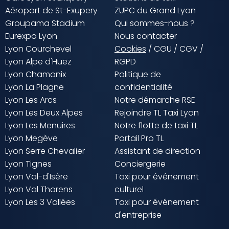
Aéroport de St-Exupery
ZUPC du Grand Lyon
Groupama Stadium
Qui sommes-nous ?
Eurexpo Lyon
Nous contacter
Lyon Courchevel
Cookies
/
CGU
/
CGV
/
Lyon Alpe d'Huez
RGPD
Lyon Chamonix
Politique de
Lyon La Plagne
confidentialité
Lyon Les Arcs
Notre démarche RSE
Lyon Les Deux Alpes
Rejoindre TL Taxi Lyon
Lyon Les Menuires
Notre flotte de taxi TL
Lyon Megève
Portail Pro TL
Lyon Serre Chevalier
Assistant de direction
Lyon Tignes
Conciergerie
Lyon Val-d'Isère
Taxi pour événement
Lyon Val Thorens
culturel
Lyon Les 3 Vallées
Taxi pour événement
d'entreprise