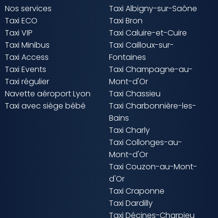
Nos services
Taxi Albigny-sur-Saône
Taxi ECO
Taxi Bron
Taxi VIP
Taxi Caluire-et-Cuire
Taxi Minibus
Taxi Cailloux-sur-
Taxi Access
Fontaines
Taxi Events
Taxi Champagne-au-
Taxi régulier
Mont-d'Or
Navette aéroport Lyon
Taxi Chassieu
Taxi avec siège bébé
Taxi Charbonnière-les-
Bains
Taxi Charly
Taxi Collonges-au-
Mont-d'Or
Taxi Couzon-au-Mont-
d'Or
Taxi Craponne
Taxi Dardilly
Taxi Décines-Charpieu