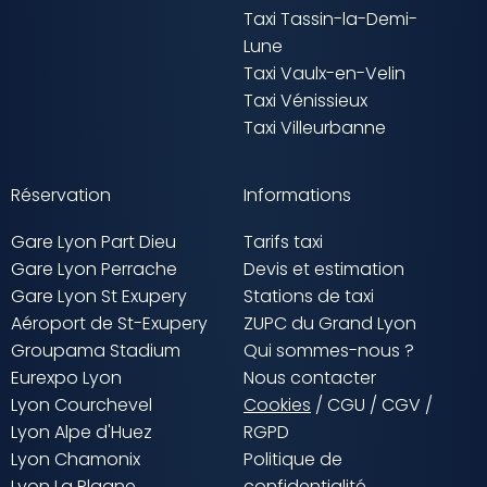
Taxi Tassin-la-Demi-
Lune
Taxi Vaulx-en-Velin
Taxi Vénissieux
Taxi Villeurbanne
Réservation
Informations
Gare Lyon Part Dieu
Tarifs taxi
Gare Lyon Perrache
Devis et estimation
Gare Lyon St Exupery
Stations de taxi
Aéroport de St-Exupery
ZUPC du Grand Lyon
Groupama Stadium
Qui sommes-nous ?
Eurexpo Lyon
Nous contacter
Lyon Courchevel
Cookies
/
CGU
/
CGV
/
Lyon Alpe d'Huez
RGPD
Lyon Chamonix
Politique de
Lyon La Plagne
confidentialité