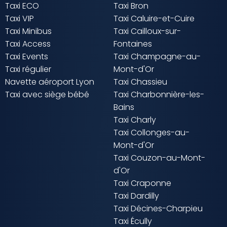
Taxi ECO
Taxi Bron
Taxi VIP
Taxi Caluire-et-Cuire
Taxi Minibus
Taxi Cailloux-sur-
Taxi Access
Fontaines
Taxi Events
Taxi Champagne-au-
Taxi régulier
Mont-d'Or
Navette aéroport Lyon
Taxi Chassieu
Taxi avec siège bébé
Taxi Charbonnière-les-
Bains
Taxi Charly
Taxi Collonges-au-
Mont-d'Or
Taxi Couzon-au-Mont-
d'Or
Taxi Craponne
Taxi Dardilly
Taxi Décines-Charpieu
Taxi Écully