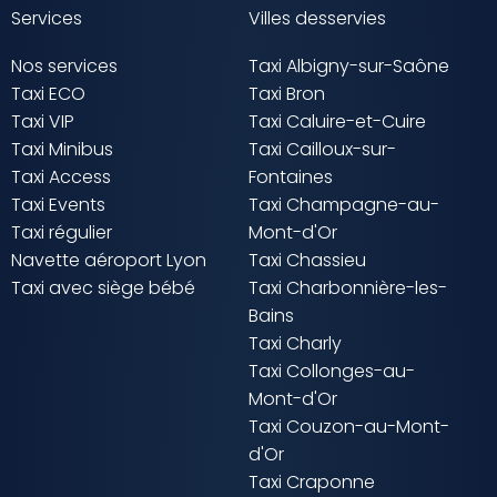
Services
Villes desservies
Nos services
Taxi Albigny-sur-Saône
Taxi ECO
Taxi Bron
Taxi VIP
Taxi Caluire-et-Cuire
Taxi Minibus
Taxi Cailloux-sur-
Taxi Access
Fontaines
Taxi Events
Taxi Champagne-au-
Taxi régulier
Mont-d'Or
Navette aéroport Lyon
Taxi Chassieu
Taxi avec siège bébé
Taxi Charbonnière-les-
Bains
Taxi Charly
Taxi Collonges-au-
Mont-d'Or
Taxi Couzon-au-Mont-
d'Or
Taxi Craponne