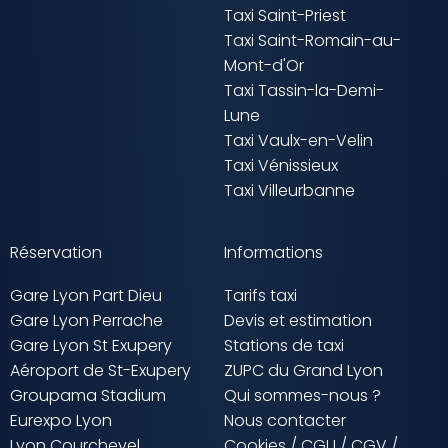
Taxi Saint-Priest
Taxi Saint-Romain-au-
Mont-d'Or
Taxi Tassin-la-Demi-
Lune
Taxi Vaulx-en-Velin
Taxi Vénissieux
Taxi Villeurbanne
Réservation
Informations
Gare Lyon Part Dieu
Tarifs taxi
Gare Lyon Perrache
Devis et estimation
Gare Lyon St Exupery
Stations de taxi
Aéroport de St-Exupery
ZUPC du Grand Lyon
Groupama Stadium
Qui sommes-nous ?
Eurexpo Lyon
Nous contacter
Lyon Courchevel
Cookies
/
CGU
/
CGV
/