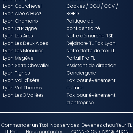
Lyon Courchevel
Cookies
/
CGU
/
CGV
/
Lyon Alpe d'Huez
RGPD
Lyon Chamonix
Politique de
Lyon La Plagne
confidentialité
Lyon Les Arcs
Notre démarche RSE
Lyon Les Deux Alpes
Rejoindre TL Taxi Lyon
Lyon Les Menuires
Notre flotte de taxi TL
Lyon Megève
Portail Pro TL
Lyon Serre Chevalier
Assistant de direction
Lyon Tignes
Conciergerie
Lyon Val-d'Isère
Taxi pour événement
Lyon Val Thorens
culturel
Lyon Les 3 Vallées
Taxi pour événement
d'entreprise
Commander un Taxi
Nos services
Devenez chauffeur TL
TL Pro
Nous contacter
CONNEXION / INSCRIPTION