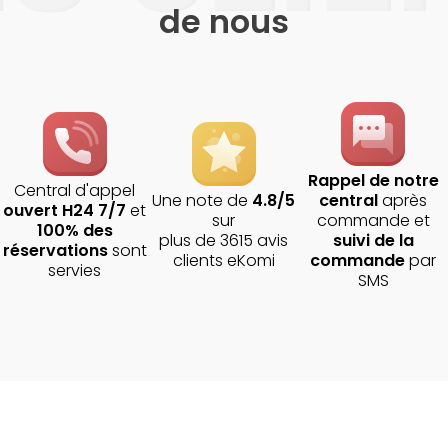
de nous
Rappel de notre
Central d'appel
Une note de
4.8/5
central
après
ouvert H24 7/7
et
sur
commande et
100% des
plus de 3615 avis
suivi de la
réservations
sont
clients eKomi
commande
par
servies
SMS