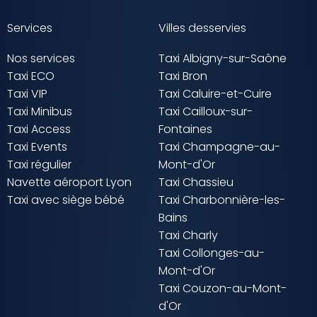
Services
Villes desservies
Nos services
Taxi Albigny-sur-Saône
Taxi ECO
Taxi Bron
Taxi VIP
Taxi Caluire-et-Cuire
Taxi Minibus
Taxi Cailloux-sur-
Taxi Access
Fontaines
Taxi Events
Taxi Champagne-au-
Taxi régulier
Mont-d'Or
Navette aéroport Lyon
Taxi Chassieu
Taxi avec siège bébé
Taxi Charbonnière-les-
Bains
Taxi Charly
Taxi Collonges-au-
Mont-d'Or
Taxi Couzon-au-Mont-
d'Or