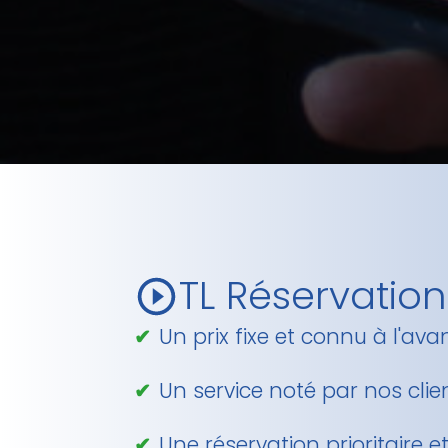
TL Réservation 
Un prix fixe et connu à l'av
Un service noté par nos clie
Une réservation prioritaire 