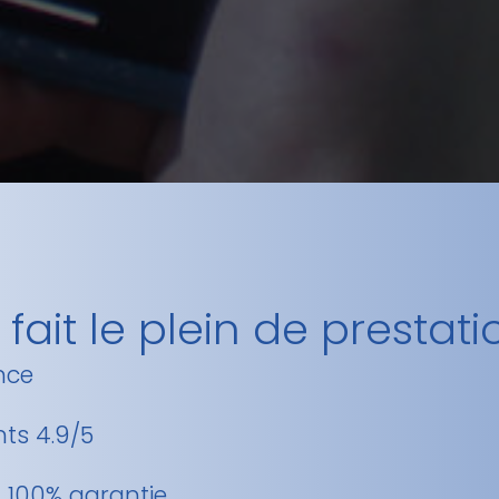
fait le plein de prestati
ance
nts 4.9/5
et 100% garantie