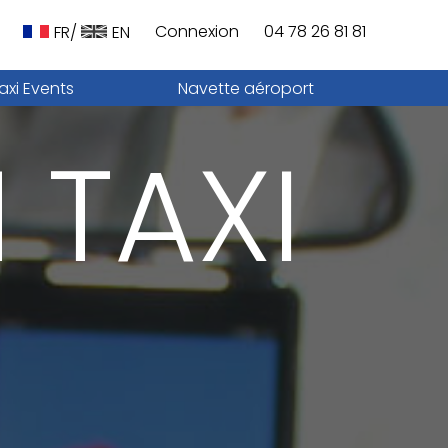
Connexion
04 78 26 81 81
FR/
EN
axi Events
Navette aéroport
 TAXI