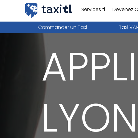
Services tl
Devenez C
Commander un Taxi
Taxi VA
APPL
LYO