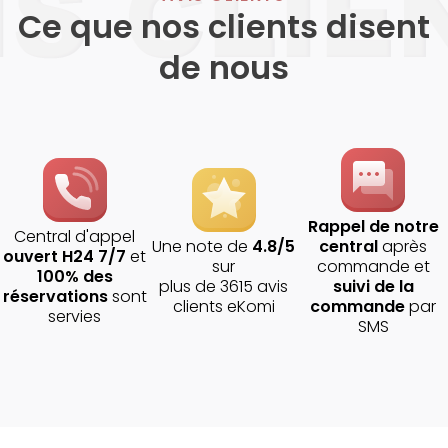
Ce que nos clients disent
de nous
Rappel de notre
Central d'appel
Une note de
4.8/5
central
après
ouvert H24 7/7
et
sur
commande et
100% des
plus de 3615 avis
suivi de la
réservations
sont
clients eKomi
commande
par
servies
SMS