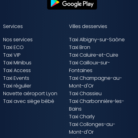
Services
Villes desservies
Nos services
Taxi Albigny-sur-Saône
Taxi ECO
Taxi Bron
Taxi VIP
Taxi Caluire-et-Cuire
Taxi Minibus
Taxi Cailloux-sur-
Taxi Access
Fontaines
Taxi Events
Taxi Champagne-au-
Taxi régulier
Mont-d'Or
Navette aéroport Lyon
Taxi Chassieu
Taxi avec siège bébé
Taxi Charbonnière-les-
Bains
Taxi Charly
Taxi Collonges-au-
Mont-d'Or