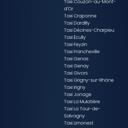
Taxi Couzon-au-Mont-
d'Or
Taxi Craponne
Taxi Dardilly
Taxi Décines-Charpieu
Taxi Écully
Taxi Feyzin
Taxi Francheville
Taxi Genas
Taxi Genay
Taxi Givors
Taxi Grigny-sur-Rhône
Taxi Irigny
Taxi Jonage
Taxi La Mulatière
Taxi La Tour-de-
Salvagny
Taxi Limonest