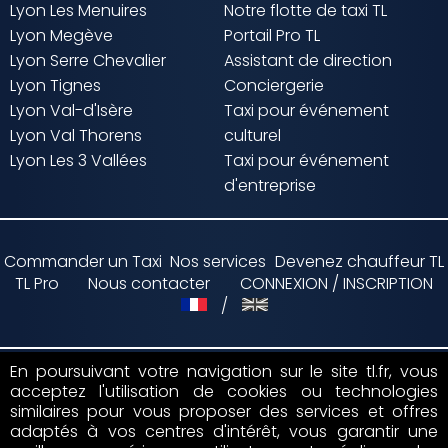
Lyon Les Menuires
Notre flotte de taxi TL
Lyon Megève
Portail Pro TL
Lyon Serre Chevalier
Assistant de direction
Lyon Tignes
Conciergerie
Lyon Val-d'Isère
Taxi pour événement
Lyon Val Thorens
culturel
Lyon Les 3 Vallées
Taxi pour événement
d'entreprise
Commander un Taxi
Nos services
Devenez chauffeur TL
TL Pro
Nous contacter
CONNEXION / INSCRIPTION
/
En poursuivant votre navigation sur le site tl.fr, vous
acceptez l'utilisation de cookies ou technologies
Paiement par
similaires pour vous proposer des services et offres
adaptés à vos centres d'intérêt, vous garantir une
Suivez nous sur