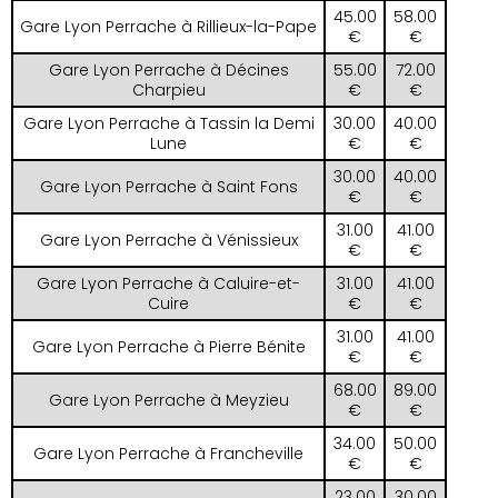
45.00
58.00
Gare Lyon Perrache à Rillieux-la-Pape
€
€
Gare Lyon Perrache à Décines
55.00
72.00
Charpieu
€
€
Gare Lyon Perrache à Tassin la Demi
30.00
40.00
Lune
€
€
30.00
40.00
Gare Lyon Perrache à Saint Fons
€
€
31.00
41.00
Gare Lyon Perrache à Vénissieux
€
€
Gare Lyon Perrache à Caluire-et-
31.00
41.00
Cuire
€
€
31.00
41.00
Gare Lyon Perrache à Pierre Bénite
€
€
68.00
89.00
Gare Lyon Perrache à Meyzieu
€
€
34.00
50.00
Gare Lyon Perrache à Francheville
€
€
23.00
30.00