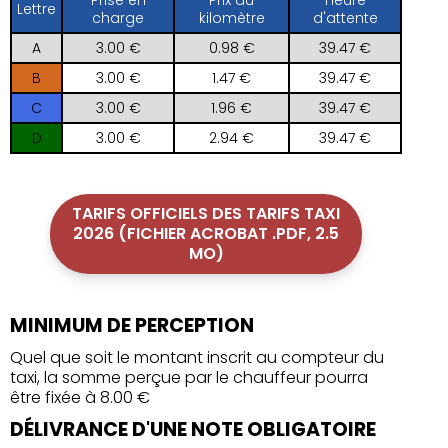
Prise en
Prix du
Heure
Lettre
charge
kilomètre
d'attente
A
3.00 €
0.98 €
39.47 €
B
3.00 €
1.47 €
39.47 €
C
3.00 €
1.96 €
39.47 €
D
3.00 €
2.94 €
39.47 €
TARIFS OFFICIELS DES TARIFS TAXI
2026 (FICHIER ACROBAT .PDF, 2.5
MO)
MINIMUM DE PERCEPTION
Quel que soit le montant inscrit au compteur du
taxi, la somme perçue par le chauffeur pourra
être fixée à 8.00 €
DÉLIVRANCE D'UNE NOTE OBLIGATOIRE