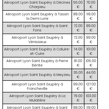
Aéroport Lyon Saint Exupéry à Décines
55.00
70.00
Charpieu
€
€
Aéroport Lyon Saint Exupéry à Tassin
88.00
119.00
la Demi Lune
€
€
Aéroport Lyon Saint Exupéry à Saint
72.00
99.00
Fons
€
€
Aéroport Lyon Saint Exupéry à
72.00
99.00
Vénissieux
€
€
Aéroport Lyon Saint Exupéry à Caluire-
74.00
101.00
et-Cuire
€
€
Aéroport Lyon Saint Exupéry à Pierre
81.00
105.00
Bénite
€
€
35.00
44.00
Aéroport Lyon Saint Exupéry à Meyzieu
€
€
Aéroport Lyon Saint Exupéry à
99.00
127.00
Francheville
€
€
Aéroport Lyon Saint Exupéry à La
79.00
103.00
Mulatière
€
€
Aéroport Lyon Saint Exupéry à Saint
88.00
119.00