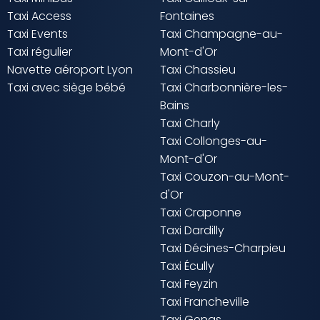
Taxi Access
Fontaines
Taxi Events
Taxi Champagne-au-
Taxi régulier
Mont-d'Or
Navette aéroport Lyon
Taxi Chassieu
Taxi avec siège bébé
Taxi Charbonnière-les-
Bains
Taxi Charly
Taxi Collonges-au-
Mont-d'Or
Taxi Couzon-au-Mont-
d'Or
Taxi Craponne
Taxi Dardilly
Taxi Décines-Charpieu
Taxi Écully
Taxi Feyzin
Taxi Francheville
Taxi Genas