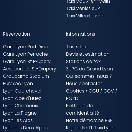
Taxi Vaulx-en-Velin
Taxi Vénissieux
Taxi Villeurbanne
Réservation
Informations
Gare Lyon Part Dieu
Tarifs taxi
Gare Lyon Perrache
Devis et estimation
Gare Lyon St Exupery
Stations de taxi
Aéroport de St-Exupery
ZUPC du Grand Lyon
Groupama Stadium
Qui sommes-nous ?
Eurexpo Lyon
Nous contacter
Lyon Courchevel
Cookies
/
CGU
/
CGV
/
Lyon Alpe d'Huez
RGPD
Lyon Chamonix
Politique de
Lyon La Plagne
confidentialité
Lyon Les Arcs
Notre démarche RSE
Lyon Les Deux Alpes
Rejoindre TL Taxi Lyon