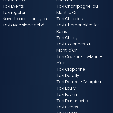
Taxi Events
Taxi Champagne-au-
Taxi régulier
Mont-d'Or
Navette aéroport Lyon
Taxi Chassieu
Taxi avec siège bébé
Taxi Charbonnière-les-
Bains
Taxi Charly
Taxi Collonges-au-
Mont-d'Or
Taxi Couzon-au-Mont-
d'Or
Taxi Craponne
Taxi Dardilly
Taxi Décines-Charpieu
Taxi Écully
Taxi Feyzin
Taxi Francheville
Taxi Genas