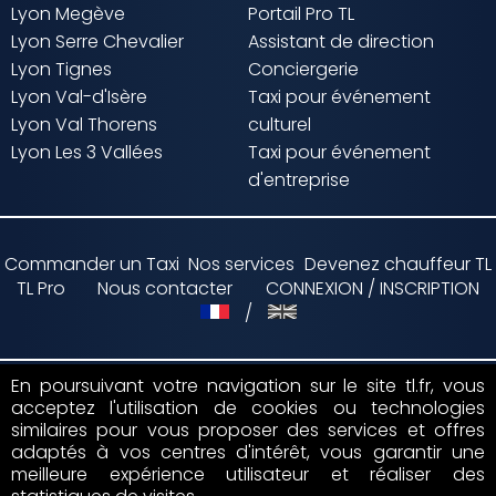
Lyon Megève
Portail Pro TL
Lyon Serre Chevalier
Assistant de direction
Lyon Tignes
Conciergerie
Lyon Val-d'Isère
Taxi pour événement
Lyon Val Thorens
culturel
Lyon Les 3 Vallées
Taxi pour événement
d'entreprise
Commander un Taxi
Nos services
Devenez chauffeur TL
TL Pro
Nous contacter
CONNEXION / INSCRIPTION
/
En poursuivant votre navigation sur le site tl.fr, vous
acceptez l'utilisation de cookies ou technologies
Paiement par
similaires pour vous proposer des services et offres
adaptés à vos centres d'intérêt, vous garantir une
Suivez nous sur
meilleure expérience utilisateur et réaliser des