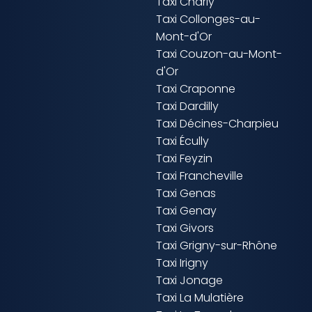
Taxi Charly
Taxi Collonges-au-
Mont-d'Or
Taxi Couzon-au-Mont-
d'Or
Taxi Craponne
Taxi Dardilly
Taxi Décines-Charpieu
Taxi Écully
Taxi Feyzin
Taxi Francheville
Taxi Genas
Taxi Genay
Taxi Givors
Taxi Grigny-sur-Rhône
Taxi Irigny
Taxi Jonage
Taxi La Mulatière