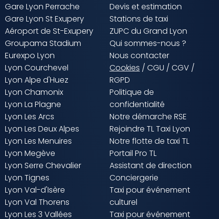
Gare Lyon Perrache
Devis et estimation
Gare Lyon St Exupery
Stations de taxi
Aéroport de St-Exupery
ZUPC du Grand Lyon
Groupama Stadium
Qui sommes-nous ?
Eurexpo Lyon
Nous contacter
Lyon Courchevel
Cookies
/
CGU
/
CGV
/
Lyon Alpe d'Huez
RGPD
Lyon Chamonix
Politique de
Lyon La Plagne
confidentialité
Lyon Les Arcs
Notre démarche RSE
Lyon Les Deux Alpes
Rejoindre TL Taxi Lyon
Lyon Les Menuires
Notre flotte de taxi TL
Lyon Megève
Portail Pro TL
Lyon Serre Chevalier
Assistant de direction
Lyon Tignes
Conciergerie
Lyon Val-d'Isère
Taxi pour événement
Lyon Val Thorens
culturel
Lyon Les 3 Vallées
Taxi pour événement