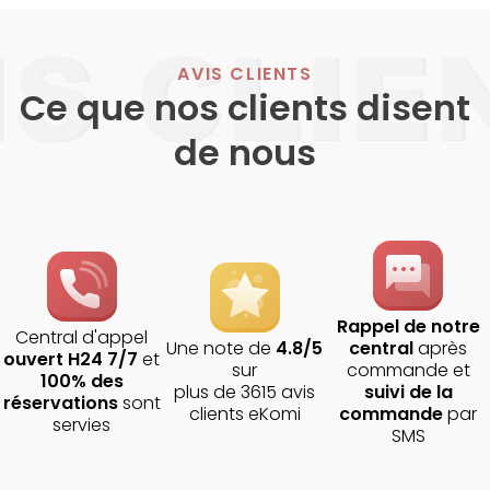
AVIS CLIENTS
Ce que nos clients disent
de nous
Rappel de notre
Central d'appel
Une note de
4.8/5
central
après
ouvert H24 7/7
et
sur
commande et
100% des
plus de 3615 avis
suivi de la
réservations
sont
clients eKomi
commande
par
servies
SMS