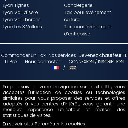
Lyon Tignes
Conciergerie
Lyon Val-d'Isère
Taxi pour événement
Lyon Val Thorens
culturel
Lyon Les 3 Vallées
Taxi pour événement
d'entreprise
Commander un Taxi
Nos services
Devenez chauffeur TL
TL Pro
Nous contacter
CONNEXION / INSCRIPTION
/
En poursuivant votre navigation sur le site tl.fr, vous
acceptez l'utilisation de cookies ou technologies
Paiement par
similaires pour vous proposer des services et offres
adaptés à vos centres d'intérêt, vous garantir une
Suivez nous sur
meilleure expérience utilisateur et réaliser des
statistiques de visites.
En savoir plus
.
Paramétrer les cookies