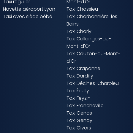
Taxi régulier
Mont-d'Or
Navette aéroport Lyon
Taxi Chassieu
Taxi avec siège bébé
Taxi Charbonnière-les-
Bains
Taxi Charly
Taxi Collonges-au-
Mont-d'Or
Taxi Couzon-au-Mont-
d'Or
Taxi Craponne
Taxi Dardilly
Taxi Décines-Charpieu
Taxi Écully
Taxi Feyzin
Taxi Francheville
Taxi Genas
Taxi Genay
Taxi Givors